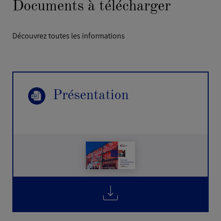
Documents à télécharger
vers les lieux les plus adaptés, et de transmettre
votre demande aux interlocuteurs appropriés.
Découvrez toutes les informations
sales@viparis.com
Présentation