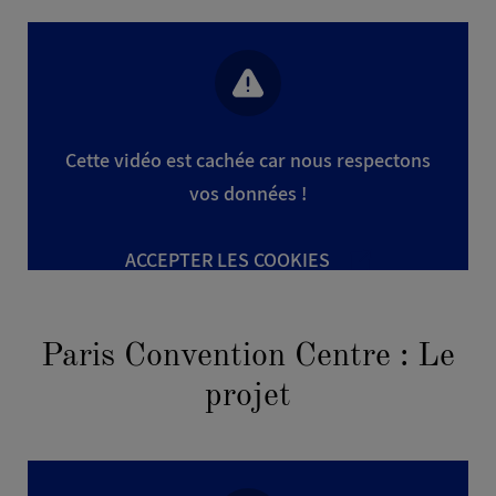
EMAIL
*
Cette vidéo est cachée car nous respectons
TÉLÉPHONE
vos données !
ACCEPTER LES COOKIES
DOCUMENT
Paris Convention Centre : Le
Importer un fichier .pdf
projet
MESSAGE
*