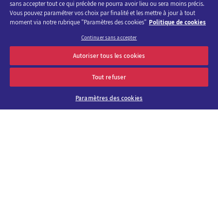
sans accepter tout ce qui précède ne pourra avoir lieu ou sera moins précis.
Vous pouvez paramétrer vos choix par finalité et les mettre à jour à tout
moment via notre rubrique "Paramètres des cookies"
Politique de cookies
OK
Adresse e-mail
Continuer sans accepter
Autoriser tous les cookies
Qui sommes-nous ?
Pourquoi choisir
Tout refuser
Viparis ?
Paramètres des cookies
Carrières
Nos lieux
Contact
Viparis Émotions
Nos solutions
Innovation