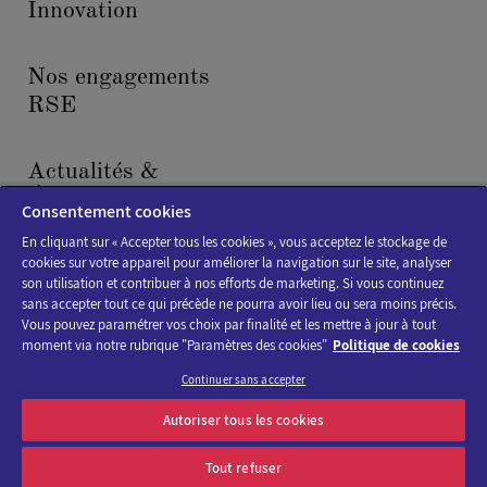
Innovation
Nos engagements
RSE
Actualités &
Événements
Consentement cookies
En cliquant sur « Accepter tous les cookies », vous acceptez le stockage de
cookies sur votre appareil pour améliorer la navigation sur le site, analyser
son utilisation et contribuer à nos efforts de marketing. Si vous continuez
sans accepter tout ce qui précède ne pourra avoir lieu ou sera moins précis.
Vous pouvez paramétrer vos choix par finalité et les mettre à jour à tout
moment via notre rubrique "Paramètres des cookies"
Politique de cookies
Politique de cookies
Continuer sans accepter
Mentions légales
Autoriser tous les cookies
Accessibilité : non conforme
Tout refuser