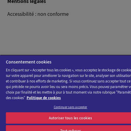
Mentions légales
Accessibilité : non conforme
Consentement cookies
En cliquant sur « Accepter tous les cookies », vous acceptez le stockage de cooki
sur votre appareil pour améliorer la navigation sur le site, analyser son utilisatio
et contribuer à nos efforts de marketing. Si vous continuez sans accepter tout ce
qui précède ne pourra avoir lieu ou sera moins précis. Vous pouvez paramétrer v
choix par finalité et les mettre à jour à tout moment via notre rubrique "Paramèt
des cookies"
Politique de cookies
Continuer sans accepter
Autoriser tous les cookies
Tout refuser