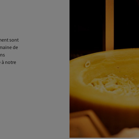
ement sont
omaine de
ons
 à notre