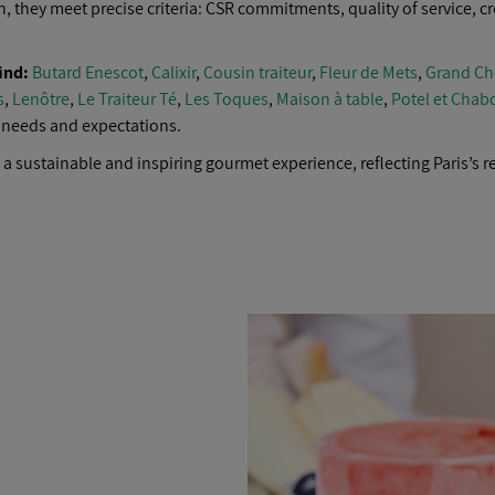
, they meet precise criteria: CSR commitments, quality of service, cre
ind:
Butard Enescot
,
Calixir
,
Cousin traiteur
,
Fleur de Mets
,
Grand C
s
,
Lenôtre
,
Le Traiteur Té
,
Les Toques
,
Maison à table
,
Potel et Chab
r needs and expectations.
a sustainable and inspiring gourmet experience, reflecting Paris’s re