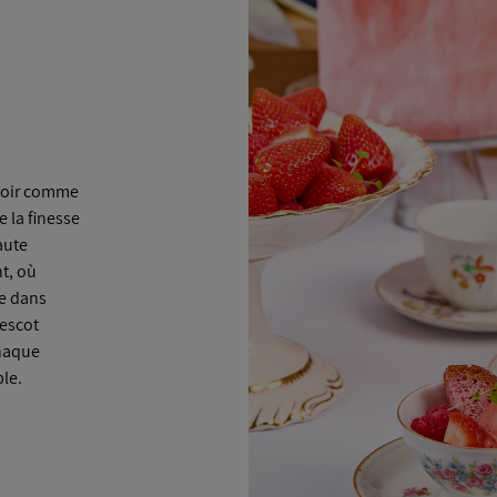
evoir comme
 la finesse
aute
t, où
se dans
nescot
chaque
le.