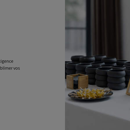
xigence
ublimer vos