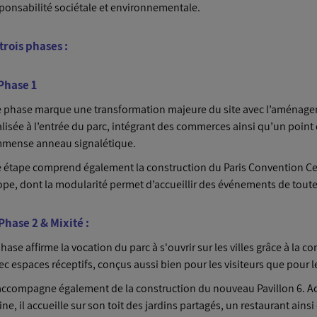
ponsabilité sociétale et environnementale.
trois phases :
 Phase 1
e phase marque une transformation majeure du site avec l’aménag
lisée à l’entrée du parc, intégrant des commerces ainsi qu’un point
mmense anneau signalétique.
 étape comprend également la construction du Paris Convention Cen
ope, dont la modularité permet d’accueillir des événements de tout
 Phase 2 & Mixité :
ase affirme la vocation du parc à s'ouvrir sur les villes grâce à la c
c espaces réceptifs, conçus aussi bien pour les visiteurs que pour le
accompagne également de la construction du nouveau Pavillon 6. Ac
aine, il accueille sur son toit des jardins partagés, un restaurant ai