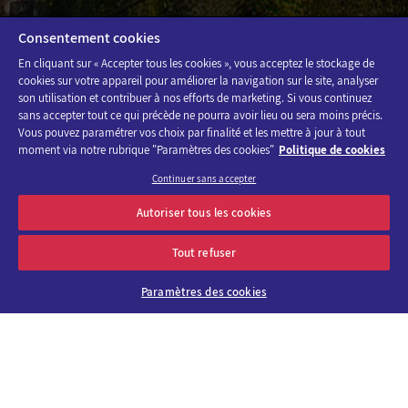
Consentement cookies
En cliquant sur « Accepter tous les cookies », vous acceptez le stockage de
cookies sur votre appareil pour améliorer la navigation sur le site, analyser
son utilisation et contribuer à nos efforts de marketing. Si vous continuez
sans accepter tout ce qui précède ne pourra avoir lieu ou sera moins précis.
Vous pouvez paramétrer vos choix par finalité et les mettre à jour à tout
moment via notre rubrique "Paramètres des cookies"
Politique de cookies
Continuer sans accepter
Autoriser tous les cookies
Tout refuser
8 million visitors. 700 events. 10 venues.
Every year Viparis contributes to the
Paramètres des cookies
event scene in the Paris region by
hosting some of the city’s biggest events.