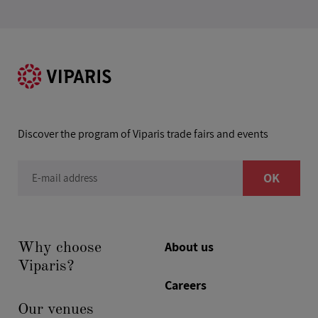
Espace Champerret
Hotel Salomon de Rothschild
La Serre
Les Salles du Carrousel
Palais des Congrès de Paris
Paris Convention Centre
Discover the program of Viparis trade fairs and events
Paris Expo Porte de Versailles
Paris Le Bourget
OK
E-mail address
Paris Nord Villepinte
About us
Why choose
Viparis?
Careers
Our venues