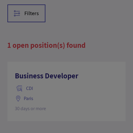
Filters
Reset filters
1 open position(s) found
Position
Commercial
Business Developer
Contract type
Core Functions
Venues and Operations
Alternation
CDI
Location
CDD
Paris
CDI
Paris
30 days or more
Full time
Venue
CNIT Forest