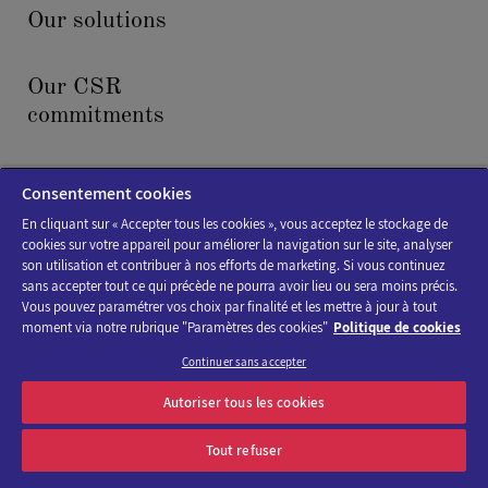
Our solutions
Our CSR
commitments
News & events
Consentement cookies
En cliquant sur « Accepter tous les cookies », vous acceptez le stockage de
cookies sur votre appareil pour améliorer la navigation sur le site, analyser
son utilisation et contribuer à nos efforts de marketing. Si vous continuez
sans accepter tout ce qui précède ne pourra avoir lieu ou sera moins précis.
Vous pouvez paramétrer vos choix par finalité et les mettre à jour à tout
moment via notre rubrique "Paramètres des cookies"
Politique de cookies
Cookies policy
Continuer sans accepter
Legal Notice
Autoriser tous les cookies
Accessibility : not compliant
Tout refuser